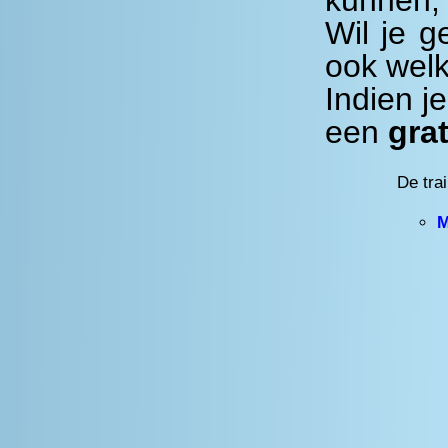
Wil je g
ook wel
Indien j
een
gra
De tra
M