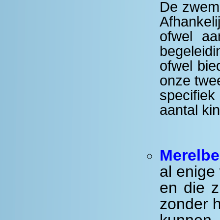
De zwemme
Afhankeli
ofwel aa
begeleidi
ofwel bie
onze twe
specifie
aantal ki
Merelbe
al enige
en die 
zonder h
kunnen,