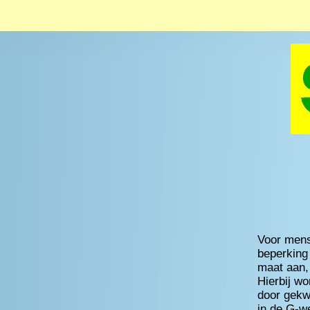
Voor mens
beperking
maat aan,
Hierbij w
door gekwa
in de G-w