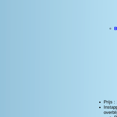
B
Prijs 
Instap
overbl